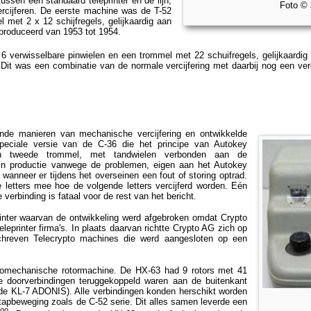
ussen een standaard teleprinter en de lijn,
Foto © 
vercijferen. De eerste machine was de T-52
 met 2 x 12 schijfregels, gelijkaardig aan
eproduceerd van 1953 tot 1954.
 6 verwisselbare pinwielen en een trommel met 22 schuifregels, gelijkaardi
n. Dit was een combinatie van de normale vercijfering met daarbij nog een ver
ende manieren van mechanische vercijfering en ontwikkelde
eciale versie van de C-36 die het principe van Autokey
een tweede trommel, met tandwielen verbonden aan de
 in productie vanwege de problemen, eigen aan het Autokey
 wanneer er tijdens het overseinen een fout of storing optrad.
e letters mee hoe de volgende letters vercijferd worden. Eén
 verbinding is fataal voor de rest van het bericht.
inter waarvan de ontwikkeling werd afgebroken omdat Crypto
leprinter firma's. In plaats daarvan richtte Crypto AG zich op
chreven Telecrypto machines die werd aangesloten op een
omechanische rotormachine. De HX-63 had 9 rotors met 41
e doorverbindingen teruggekoppeld waren aan de buitenkant
t de KL-7 ADONIS). Alle verbindingen konden herschikt worden
tapbeweging zoals de C-52 serie. Dit alles samen leverde een