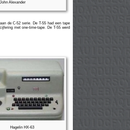
John Alexander
g aan de C-52 serie. De T-55 had een tape
cijfering met one-time-tape. De T-55 werd
Hagelin HX-63