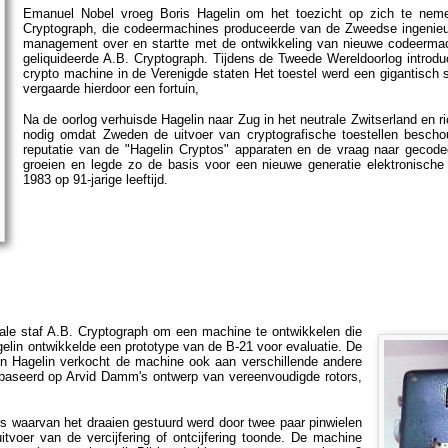
Emanuel Nobel vroeg Boris Hagelin om het toezicht op zich te nem
Cryptograph, die codeermachines produceerde van de Zweedse ingenie
management over en startte met de ontwikkeling van nieuwe codeermach
geliquideerde A.B. Cryptograph. Tijdens de Tweede Wereldoorlog introduc
crypto machine in de Verenigde staten Het toestel werd een gigantisc
vergaarde hierdoor een fortuin,
Na de oorlog verhuisde Hagelin naar Zug in het neutrale Zwitserland en r
nodig omdat Zweden de uitvoer van cryptografische toestellen besch
reputatie van de "Hagelin Cryptos" apparaten en de vraag naar gecodee
groeien en legde zo de basis voor een nieuwe generatie elektronische 
1983 op 91-jarige leeftijd.
le staf A.B. Cryptograph om een machine te ontwikkelen die
elin ontwikkelde een prototype van de B-21 voor evaluatie. De
n Hagelin verkocht de machine ook aan verschillende andere
baseerd op Arvid Damm's ontwerp van vereenvoudigde rotors,
s waarvan het draaien gestuurd werd door twee paar pinwielen
tvoer van de vercijfering of ontcijfering toonde. De machine