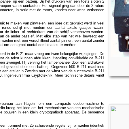
aneel op een batterij. Bij het drukken van een toets sloten 2
roepen van 5 contacten. Het signaal ging dan door de 2 rotors
ontacten, in serie met de rotors, konden naar wens verbonden
k te maken van pinwielen, een idee dat gebruikt werd in veel
n ronde schijf met rondom een aantal axiale gaatjes waarin
ar de linker- of rechterkant van de schijf verschoven worden.
aan de ander passief. Met elke stap van het wiel beweegt een
pinwielen met een verschillend aantal pinnen, een aantal zonder
kt om een groot aantal combinaties te creëren.
erd in de B-21 maar vroeg om twee belangrijke wijzigingen. De
est de tekst kunnen afdrukken. Hageling ontwikkelde de B-211
t een zwengel. Hij verving het lampenpaneel door een afdrukwiel
rd gevoed door een batterij. Ongeveer 500 B-211 machines
 een atelier in Zweden met de winst van de succesvolle B-211
. Ingenieursfirma Cryptoteknik. Meer technische details vindt
ferbureau aan Hagelin om een compacte codeermachine te
gelin kreeg het idee om het mechanisme van een mechanische
e bouwen in een klein cryptografisch apparaat. De beroemde
een trommel met 25 schuivende regels, vijf pinwielen (identiek