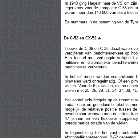
In 1940 ging Hagelin naar de VS om zijn
leger koos voor de compacte C-38 als t
waren meer dan 140.000 van deze klein
De nummers in de benaming van de Type 
De C-52 en CX-52
Hoewel de C-36 en C-38 ideaal waren voo
vercijferen van berichtenverkeer op ho
Een toestel met verhoogde veiligheid
militaire en diplomatieke berichtenver
machines te verbeteren.
In het 52 model werden verschillende b
pinwielen werd onregelmatig. Of een pinw
wielen. Voor de 6 pinwielen, die nu uitn
wielen met 25, 26, 29, 31, 34, 37, 38, 41
Het aantal schuifregels op de trommel w
zodat klare en gecodeerde tekst samen
mogelijk de relatieve positie tussen d
beschikbaar waarvan men de letters kon
47 pinnen en een flexibeler stappens
onregelmatige rotatie van de wielen.
In tegenstelling tot het vaste toets
afzonderlijk toetsenbord, B-52 genaamd, 