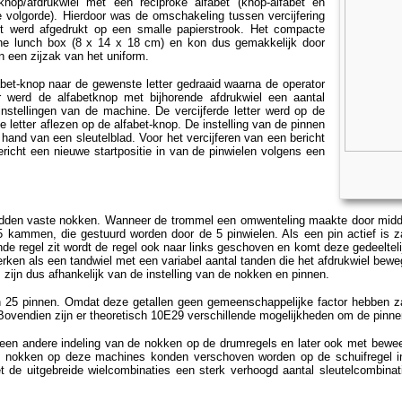
nop/afdrukwiel met een reciproke alfabet (knop-alfabet en
e volgorde). Hierdoor was de omschakeling tussen vercijfering
st werd afgedrukt op een smalle papierstrook. Het compacte
ine lunch box (8 x 14 x 18 cm) en kon dus gemakkelijk door
 een zijzak van het uniform.
abet-knop naar de gewenste letter gedraaid waarna de operator
r werd de alfabetknop met bijhorende afdrukwiel een aantal
nstellingen van de machine. De vercijferde letter werd op de
e letter aflezen op de alfabet-knop. De instelling van de pinnen
and van een sleutelblad. Voor het vercijferen van een bericht
ericht een nieuwe startpositie in van de pinwielen volgens een
dden vaste nokken. Wanneer de trommel een omwenteling maakte door midde
kammen, die gestuurd worden door de 5 pinwielen. Als een pin actief is 
 regel zit wordt de regel ook naar links geschoven en komt deze gedeeltelij
erken als een tandwiel met een variabel aantal tanden die het afdrukwiel bew
zijn dus afhankelijk van de instelling van de nokken en pinnen.
n 25 pinnen. Omdat deze getallen geen gemeenschappelijke factor hebben za
vendien zijn er theoretisch 10E29 verschillende mogelijkheden om de pinnen o
een andere indeling van de nokken op de drumregels en later ook met bewee
 nokken op deze machines konden verschoven worden op de schuifregel i
t de uitgebreide wielcombinaties een sterk verhoogd aantal sleutelcombina