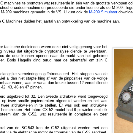
 C machines te promoten wat resulteerde in één van de grootste verkopen o
actische codeermachine en produceerde die onder licentie als de M-209. Teg
e M-209 machines gemaakt in de VS. U kunt ook de
M-209 Simulator
downloa
C Machines duiden het jaartal van ontwikkeling van de machine aan.
r tactische doeleinden waren deze niet veilig genoeg voor het
og niveau dat uitgebreide cryptoanalyse diende te weerstaan.
 zou de deur kunnen openen naar de markt van het geheime
keer. Boris Hagelin ging terug naar de tekentafel om zijn C
elangrijke verbeteringen geïntroduceerd. Het stappen van de
iel al dan niet stapte hing af van de pinposities van de vorige
eembaar waren, was er vanaf dan keuze tussen 12 verschillende
, 42, 43, 46 en 47 pinnen.
erd uitgebreid tot 32. Een tweede afdrukwiel werd toegevoegd
 op twee smalle papierstroken afgedrukt werden en het was
e twee afdrukwielen in te stellen. Er was ook een afdrukwiel
 herschikken. Het latere CX-52 model had 6 pinwielen met elk
ysteem dan de C-52, wat resulteerde in complexe en zeer
enbord van de BC-543 kon de C-52 uitgerust worden met een
dat via de elektrische motor de trommel van de C-52 aandreef.