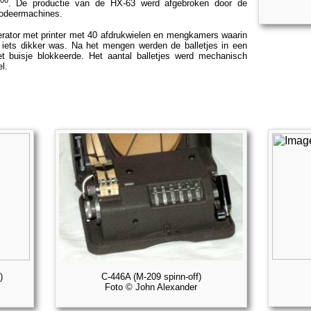
00
. De productie van de HX-63 werd afgebroken door de
 codeermachines.
ator met printer met 40 afdrukwielen en mengkamers waarin
n iets dikker was. Na het mengen werden de balletjes in een
het buisje blokkeerde. Het aantal balletjes werd mechanisch
l.
)
C-446A (M-209 spinn-off)
Foto © John Alexander