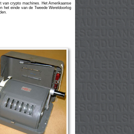
oit van crypto machines. Het Amerikaanse
en het einde van de Tweede Wereldoorlog
den.